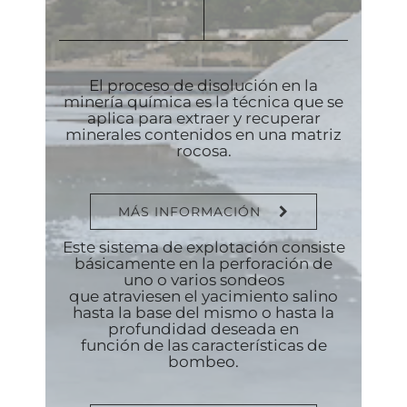
El proceso de disolución en la
minería química es la técnica que se
aplica para extraer y recuperar
minerales contenidos en una matriz
rocosa.
MÁS INFORMACIÓN
Este sistema de explotación consiste
básicamente en la perforación de
uno o varios sondeos
que atraviesen el yacimiento salino
hasta la base del mismo o hasta la
profundidad deseada en
función de las características de
bombeo.