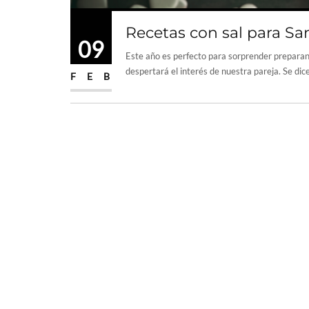
Recetas con sal para Sa
09
Este año es perfecto para sorprender preparan
despertará el interés de nuestra pareja. Se dic
FEB