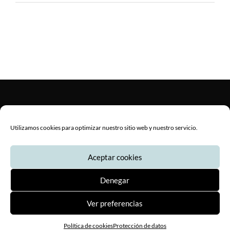
Utilizamos cookies para optimizar nuestro sitio web y nuestro servicio.
© Copyright 2020 Jumsal S.A. -
Protección de datos
-
Aviso legal
-
Aceptar cookies
Política de cookies
Documentos
-
Canal de denuncias
Denegar
Ver preferencias
Política de cookies
Protección de datos