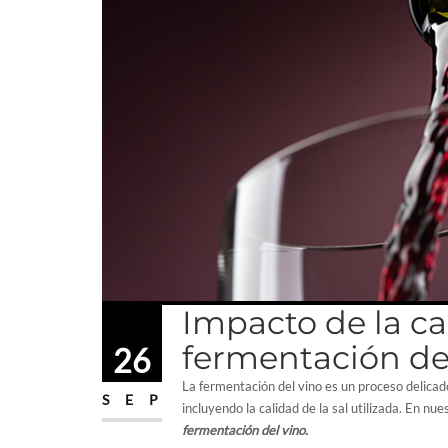
Impacto de la cal
fermentación de
26
La fermentación del vino es un proceso delicad
SEP
incluyendo la calidad de la sal utilizada. En n
fermentación del vino.