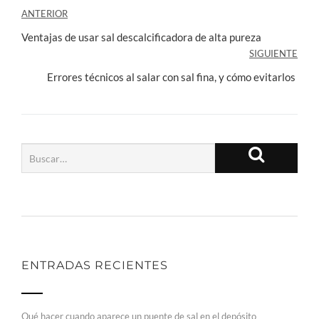
Navegación
ANTERIOR
de
Ventajas de usar sal descalcificadora de alta pureza
SIGUIENTE
entradas
Errores técnicos al salar con sal fina, y cómo evitarlos
ENTRADAS RECIENTES
Qué hacer cuando aparece un puente de sal en el depósito