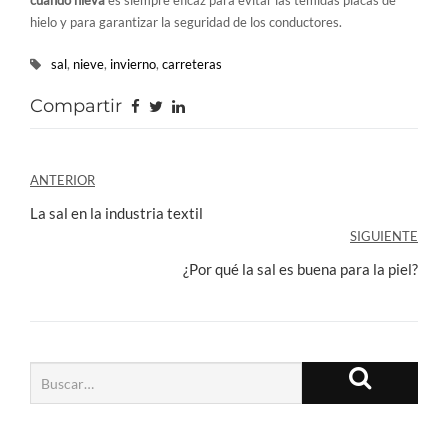
cuando nieva
es siempre eficaz para evitar las temidas placas de
hielo y para garantizar la seguridad de los conductores.
sal
,
nieve
,
invierno
,
carreteras
Compartir
Navegación
ANTERIOR
de
La sal en la industria textil
SIGUIENTE
entradas
¿Por qué la sal es buena para la piel?