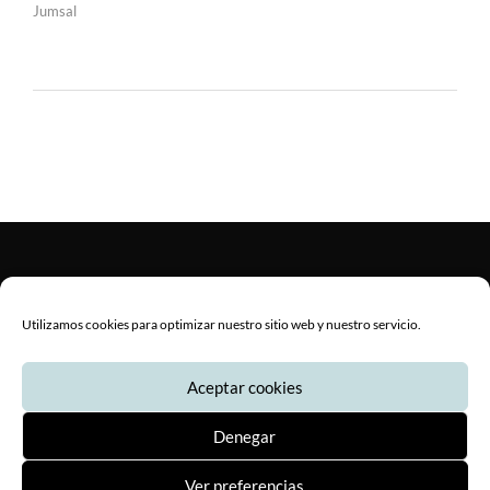
Jumsal
Utilizamos cookies para optimizar nuestro sitio web y nuestro servicio.
© Copyright 2020 Jumsal S.A. -
Protección de datos
-
Aviso legal
-
Aceptar cookies
Política de cookies
Documentos
-
Canal de denuncias
Denegar
Ver preferencias