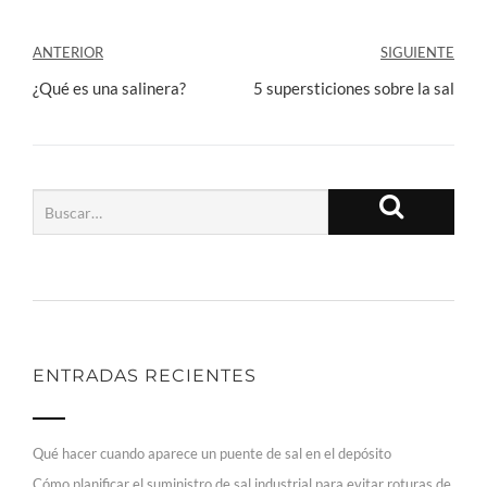
Navegación
ANTERIOR
SIGUIENTE
de
¿Qué es una salinera?
5 supersticiones sobre la sal
entradas
ENTRADAS RECIENTES
Qué hacer cuando aparece un puente de sal en el depósito
Cómo planificar el suministro de sal industrial para evitar roturas de