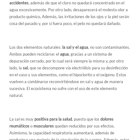
accidentes
, además de que el cloro no quedará concentrado en el
agua excesivamente. Por otro lado, desaparecerá el molesto olor a
producto químico, Además, las irritaciones de los ojos y la piel serán
cosa del pasado y, por si fuera poco, el pelo no quedará dañado.
4. Protege al medio ambiente
Los dos elementos naturales:
la sal y el agua
, no son contaminantes.
Ambos pueden reciclarse: el
agua
, gracias a un sistema de
depuración cerrado, por lo cual será siempre la misma y, por otro
lado, la
sal
, que se descompone vía electrólisis para su desinfección
en el vaso y sus elementos, como el hipoclorito y el oxígeno. Estos
vuelven a combinarse reconvirtiéndose en sal y agua de manera
sucesiva. El ecosistema no sufre con el uso de este elemento
natural.
5. Mejor para la salud
La sal es muy
positiva para la salud
, puesto que los
dolores
reumáticos
o
musculares
quedan reducidos por sus efectos.
Asimismo, la capacidad respiratoria aumentará, además de
producirse una mejoría de la circulación de la sangre. Además, estas