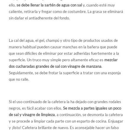
ello,
se debe llenar la sartén de agua con sal
y, cuando esté muy
caliente, retirarla y fregar como de costumbre. La grasa se eliminará
sin dañar el antiadherente del fondo.
3. Quita manchas en la bañera
La cal del agua, el gel, champú y otro tipo de productos usados de
manera habitual pueden causar manchas en la bañera que puede
que sean difíciles de eliminar por estar adheridas fuertemente a la
superficie. Un truco muy simple pero altamente eficaz es
mezclar
dos cucharadas grandes de sal con vinagre de manzana
.
Seguidamente, se debe frotar la superficie a tratar con una esponja
que no ralle.
4. ¿Cafetera con manchas?
Si el uso continuado de la cafetera la ha dejado con grandes rodales
negros, es fácil acabar con ellos.
Se mezcla a partes iguales un poco
de sal y vinagre de limpieza
, a continuación, se desmonta la cafetera
y se procede a limpiar cada parte con un esparto de cocina. Enjuagar
y ¡listo! Cafetera brillante de nuevo. Es aconsejable hacer un falso