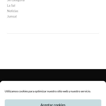
La Sal
Noticias
Jumsal
Utilizamos cookies para optimizar nuestro sitio web y nuestro servicio.
© Copyright 2020 Jumsal S.A. -
Protección de datos
-
Aviso legal
-
Aceptar cookies